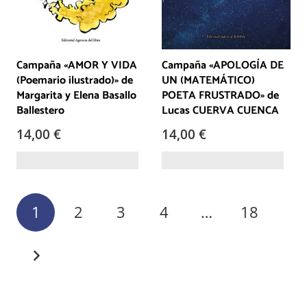
Campaña «AMOR Y VIDA
Campaña «APOLOGÍA DE
(Poemario ilustrado)» de
UN (MATEMÁTICO)
Margarita y Elena Basallo
POETA FRUSTRADO» de
Ballestero
Lucas CUERVA CUENCA
14,00
€
14,00
€
Paginación
1
2
3
4
…
18
de
entradas