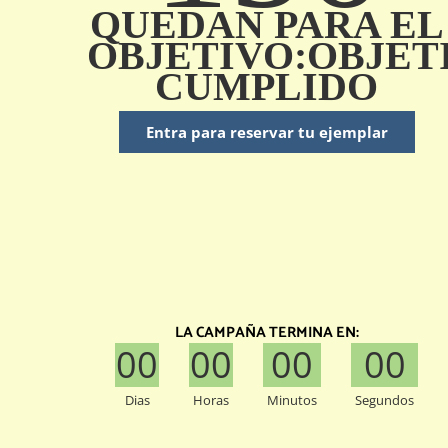
QUEDAN PARA EL
OBJETIVO:OBJET
CUMPLIDO
Entra para reservar tu ejemplar
LA CAMPAÑA TERMINA EN:
00
00
00
00
Dias
Horas
Minutos
Segundos