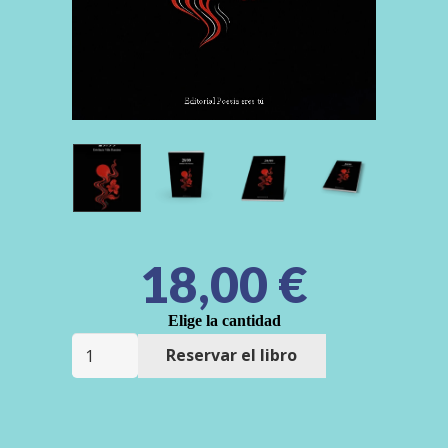
18,00
€
Elige la cantidad
Campaña
Reservar el libro
"29/99"
de
Estefanía
Villa
Ramírez