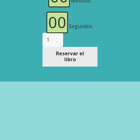
Minutos
00
Segundos
Campaña
"29/99"
de
Reservar el
Estefanía
libro
Villa
Ramírez
cantidad