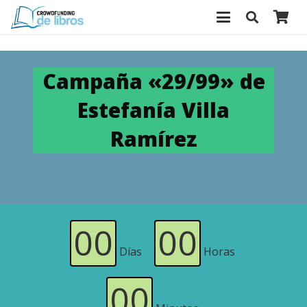
Campaña «29/99» de
Estefanía Villa
Ramírez
00
00
Días
Horas
00