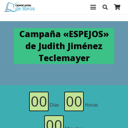
Campaña «ESPEJOS»
de Judith Jiménez
Teclemayer
00
00
Días
Horas
00