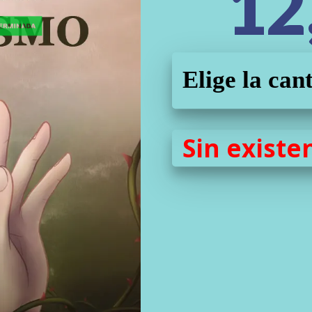
12
Elige la can
Sin existe