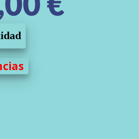
,00
€
tidad
ncias