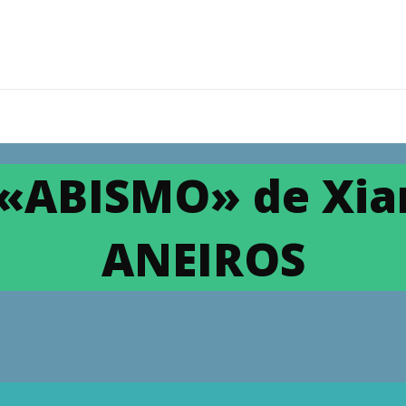
«ABISMO» de Xia
ANEIROS