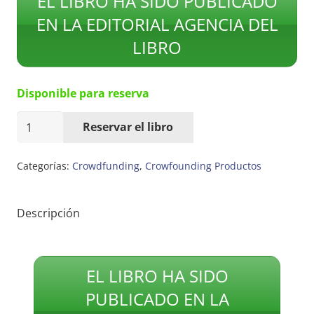
EL LIBRO HA SIDO PUBLICADO
EN LA EDITORIAL AGENCIA DEL
LIBRO
Disponible para reserva
Campaña:
Reservar el libro
"MIEDOS
DE
PAPEL"
Categorías:
Crowdfunding
,
Crowfounding Productos
de
Sabela
BLANCO
Descripción
SOUTO
cantidad
EL LIBRO HA SIDO
PUBLICADO EN LA