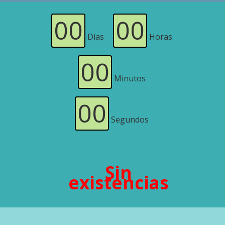
00
00
Días
Horas
00
Minutos
00
Segundos
Sin
existencias