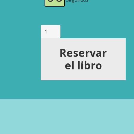
Segundos
Campaña:
"PASOS
SOBRE
LA
VIDA"
Reservar
de
M.
el libro
Carmen
Álvarez
Albano
cantidad