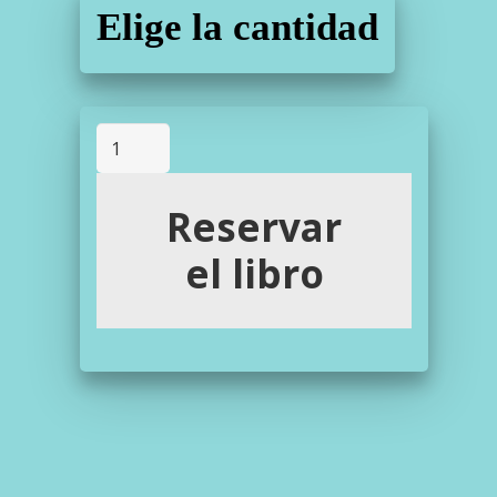
Elige la cantidad
Campaña:
"PASOS
SOBRE
LA
VIDA"
Reservar
de
M.
el libro
Carmen
Álvarez
Albano
cantidad