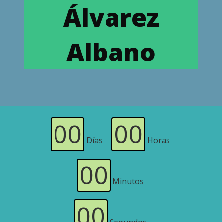
Álvarez
Albano
00
00
Días
Horas
00
Minutos
00