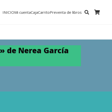
INICIO
Mi cuenta
Caja
Carrito
Preventa de libros
 de Nerea García