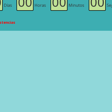
0
00
00
00
Días
Horas
Minutos
Se
istencias