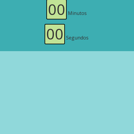
00
Minutos
00
Segundos