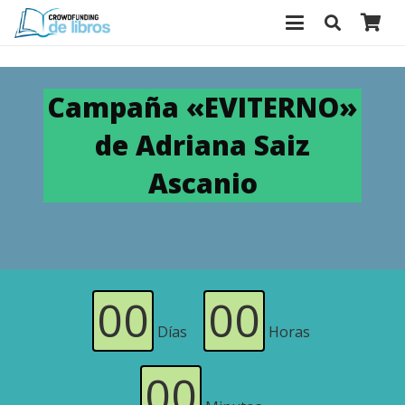
Campaña «EVITERNO»
de Adriana Saiz
Ascanio
00
00
Días
Horas
00