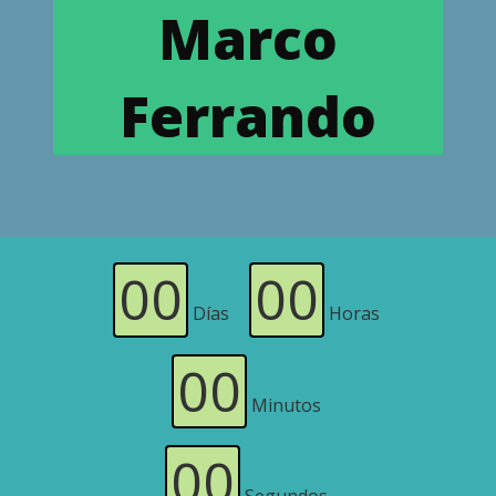
Marco
Ferrando
00
00
Días
Horas
00
Minutos
00