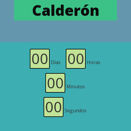
Calderón
00
00
Días
Horas
00
Minutos
00
Segundos