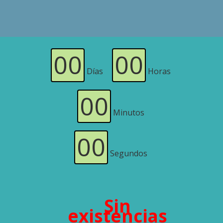
00
00
Días
Horas
00
Minutos
00
Segundos
Sin
existencias