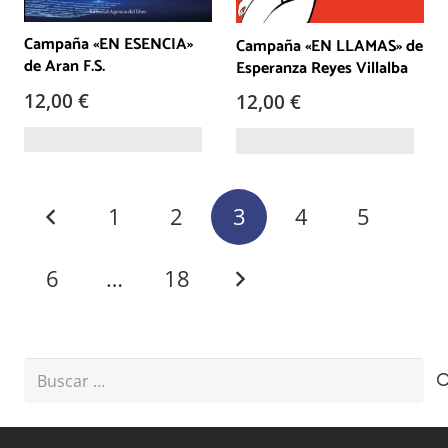
Campaña «EN ESENCIA»
Campaña «EN LLAMAS» de
de Aran F.S.
Esperanza Reyes Villalba
12,00
€
12,00
€
Paginación
1
2
3
4
5
de
entradas
6
…
18
Buscar: